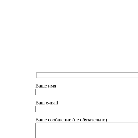
Вы
Ваше имя
можете
нам
Ваш e-mail
написать.
Пишите
Ваше сообщение (не обязательно)
пожалуйста
ваши
предложения и