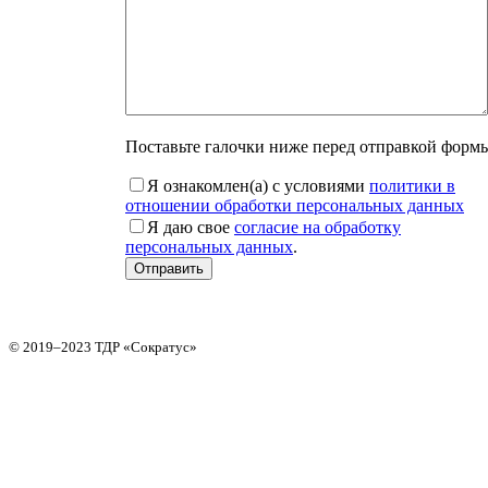
вопросы. В
связи с
высокой
загрузкой,
обработка
одного письма
может занять
около недели,
Поставьте галочки ниже перед отправкой форм
поэтому
заранее просим
Я ознакомлен(а) с условиями
политики в
извинения за
отношении обработки персональных данных
столь долгое
Я даю свое
согласие на обработку
ожидание
персональных данных
.
нашего ответа.
© 2019–2023 ТДР «Сократус»